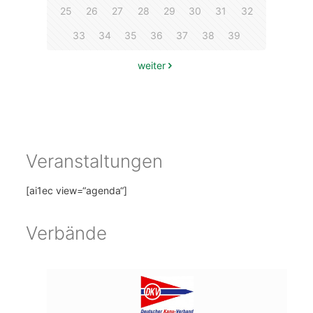
25
26
27
28
29
30
31
32
33
34
35
36
37
38
39
weiter
Veranstaltungen
[ai1ec view=“agenda“]
Verbände