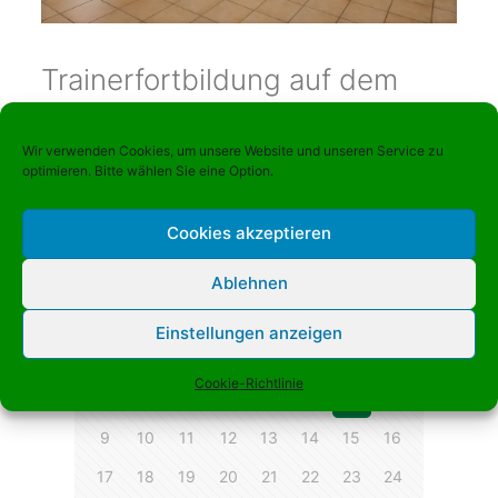
Trainerfortbildung auf dem
Rabenberg
Wir verwenden Cookies, um unsere Website und unseren Service zu
Unter dem Motto, Trainer und Trainerinnen sind
optimieren. Bitte wählen Sie eine Option.
lebenslang Lernende, fand im Januar im Sportpark
Rabenberg eine Trainerfortbildung für Trainer und
Cookies akzeptieren
Trainerinnen aus dem Kanu-Rennsport statt. 25
[…]
Ablehnen
zurück
Einstellungen anzeigen
Cookie-Richtlinie
1
2
3
4
5
6
7
8
9
10
11
12
13
14
15
16
17
18
19
20
21
22
23
24