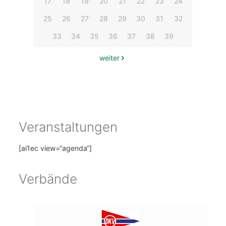
17
18
19
20
21
22
23
24
25
26
27
28
29
30
31
32
33
34
35
36
37
38
39
weiter
Veranstaltungen
[ai1ec view=“agenda“]
Verbände