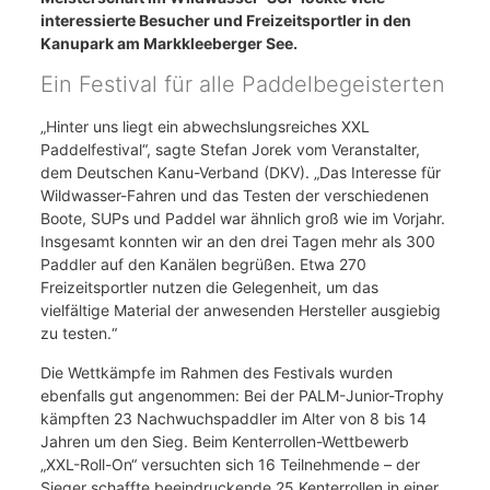
interessierte Besucher und Freizeitsportler in den
Kanupark am Markkleeberger See.
Ein Festival für alle Paddelbegeisterten
„Hinter uns liegt ein abwechslungsreiches XXL
Paddelfestival“, sagte Stefan Jorek vom Veranstalter,
dem Deutschen Kanu-Verband (DKV). „Das Interesse für
Wildwasser-Fahren und das Testen der verschiedenen
Boote, SUPs und Paddel war ähnlich groß wie im Vorjahr.
Insgesamt konnten wir an den drei Tagen mehr als 300
Paddler auf den Kanälen begrüßen. Etwa 270
Freizeitsportler nutzen die Gelegenheit, um das
vielfältige Material der anwesenden Hersteller ausgiebig
zu testen.“
Die Wettkämpfe im Rahmen des Festivals wurden
ebenfalls gut angenommen: Bei der PALM-Junior-Trophy
kämpften 23 Nachwuchspaddler im Alter von 8 bis 14
Jahren um den Sieg. Beim Kenterrollen-Wettbewerb
„XXL-Roll-On“ versuchten sich 16 Teilnehmende – der
Sieger schaffte beeindruckende 25 Kenterrollen in einer