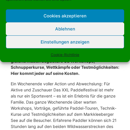
Markkleeberg lädt zum
12. XXL Paddelfestival
Cookies akzeptieren
Vom Freitag bis Sonntag, 8. bis 10. Mai 2026,
Ablehnen
verwandelt sich der Kanupark am Markkleeberger See
wieder zum Herzstück des Paddelsports. Bei der 12.
Einstellungen anzeigen
Auflage des XXL Paddelfestivals wird die neue Saison
eingeläutet – und das mit einem vielfältigen Programm,
das Anfänger, Fortgeschrittene und Zuschauer
Cookie-Richtlinie
gleichermaßen begeistert. Ob Workshops,
Schnupperkurse, Wettkämpfe oder Testmöglichkeiten:
Hier kommt jeder auf seine Kosten.
Ein Wochenende voller Action und Abwechslung: Für
Aktive und Zuschauer Das XXL Paddelfestival ist mehr
als nur ein Sportevent – es ist ein Erlebnis für die ganze
Familie. Das ganze Wochenende über warten
Workshops, Vorträge, geführte Paddel-Touren, Technik-
Kurse und Testmöglichkeiten auf dem Markkleeberger
See auf die Besucher. Erfahrene Paddler können sich 21
Stunden lang auf den beiden Wildwasserstrecken des