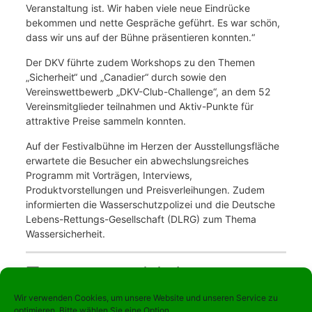
Veranstaltung ist. Wir haben viele neue Eindrücke
bekommen und nette Gespräche geführt. Es war schön,
dass wir uns auf der Bühne präsentieren konnten.“
Der DKV führte zudem Workshops zu den Themen
„Sicherheit“ und „Canadier“ durch sowie den
Vereinswettbewerb „DKV-Club-Challenge“, an dem 52
Vereinsmitglieder teilnahmen und Aktiv-Punkte für
attraktive Preise sammeln konnten.
Auf der Festivalbühne im Herzen der Ausstellungsfläche
erwartete die Besucher ein abwechslungsreiches
Programm mit Vorträgen, Interviews,
Produktvorstellungen und Preisverleihungen. Zudem
informierten die Wasserschutzpolizei und die Deutsche
Lebens-Rettungs-Gesellschaft (DLRG) zum Thema
Wassersicherheit.
Testen, paddeln,
erleben: Kanupark
Wir verwenden Cookies, um unsere Website und unseren Service zu
optimieren. Bitte wählen Sie eine Option.