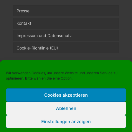
Presse
Kontakt
Impressum und Datenschutz
Cookie-Richtlinie (EU)
Suche
Wir verwenden Cookies, um unsere Website und unseren Service zu
optimieren. Bitte wählen Sie eine Option.
Cookies akzeptieren
Neueste Beiträge
Ablehnen
16. Landessportspiele 50plus
Einstellungen anzeigen
19. Juli 2026